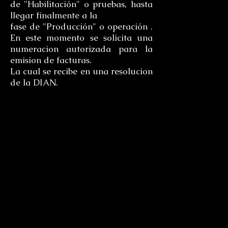
de "Habilitación" o pruebas, hasta
llegar finalmente a la
fase de "Producción" o operación .
En este momento se solicita una
numeracion autorizada para la
emision de facturas.
La cual se recibe en una resolucion
de la DIAN.
Caracteristica
Financi Ocean
Pago unico
✅
❌ 
Control de datos
✅
❌ 
Funcionamiento sin internet
✅
❌
Costos a largo plazo
✅
❌ 
Opcion de datos en la nube
Opcional
Si