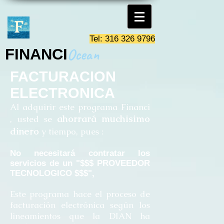
Tel:
316 326 9796
Ocean
FINANCI
FACTURACION
ELECTRONICA
Al adquirir este programa Financi
ahorrará muchisimo
, usted se
dinero
y tiempo, pues :
No necesitará contratar los
servicios de un "$$$ PROVEEDOR
TECNOLOGICO $$$",
Este programa hace el proceso de
facturación electrónica según los
lineamientos que la DIAN ha